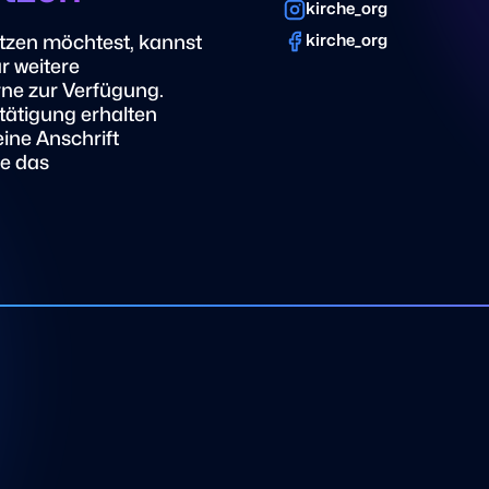
kirche_org
tzen möchtest, kannst
kirche_org
r weitere
rne zur Verfügung.
ätigung erhalten
eine Anschrift
te das