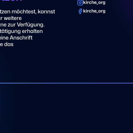
kirche_org
tzen möchtest, kannst
kirche_org
r weitere
rne zur Verfügung.
ätigung erhalten
eine Anschrift
te das