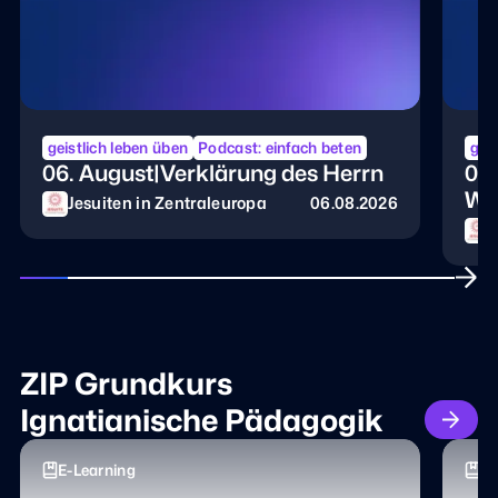
geistlich leben üben
Podcast: einfach beten
geis
06. August|Verklärung des Herrn
05.
Wo
Jesuiten in Zentraleuropa
06.08.2026
J
ZIP Grundkurs
Ignatianische Pädagogik
E-Learning
E-