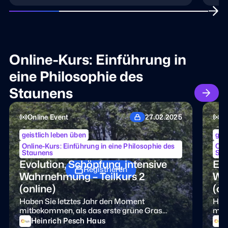
man diese Lernräume? Darum geht es in
Schü
dieser Einheit.
und 
Lern
Bez
erla
Online-Kurs: Einführung in
eine Philosophie des
Staunens
Online Event
27.02.2025
On
geistlich leben üben
geis
Online-Kurs: Einführung in eine Philosophie des
Onl
Staunens
Sta
Evolution, Schöpfung, intensive
Evo
Registrieren
Wahrnehmung – Teilkurs 2
Wa
(online)
(on
Haben Sie letztes Jahr den Moment
Habe
mitbekommen, als das erste grüne Gras
mit
wuchs? Was passiert, bevor Sie am Morgen
wuc
Heinrich Pesch Haus