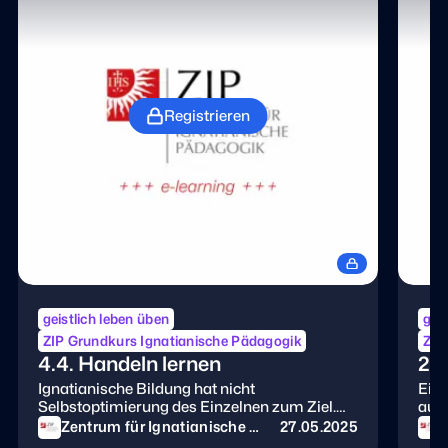
Registrieren
geistlich leben üben
geis
ZIP Grundkurs Ignatianische Pädagogik
ZIP
4.4. Handeln lernen
2.3
Ignatianische Bildung hat nicht
Eine
Selbstoptimierung des Einzelnen zum Ziel.
auf 
Sie motiviert den Lernenden zum Handeln.
Bezi
Zentrum für Ignatianische P
27.05.2025
Z
Dafür braucht es Lernräume. Wie gestaltet
Nur 
ädagogik