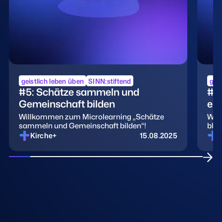
einer immer komplexer werdenden Welt nach
Ressourcen von Achtsamkeit, Tiefe und
Spiritualität zu suchen.
geistlich leben üben
SINN:stiftend
geis
#5: Schätze sammeln und
#4:
Gemeinschaft bilden
en
Willkommen zum Microlearning „Schätze
Wil
sammeln und Gemeinschaft bilden“!
blic
Kirche+
15.08.2025