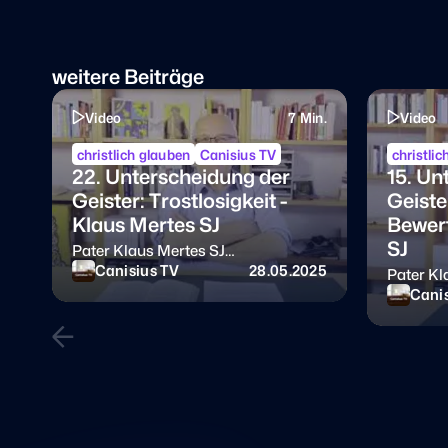
weitere Beiträge
Video
7 Min.
Video
christlich glauben
Canisius TV
christli
22. Unterscheidung der
15. Un
Geister: Trostlosigkeit -
Geiste
Klaus Mertes SJ
Bewert
SJ
Pater Klaus Mertes SJ
Exerzitienbüchlein von Ignatius von
Canisius TV
28.05.2025
Pater Kl
Loyola
Exerziti
Canis
Loyola