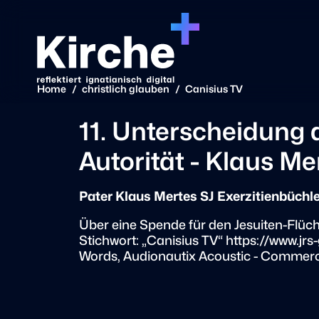
Home
/
christlich glauben
/
Canisius TV
11. Unterscheidung d
Autorität - Klaus Me
Pater Klaus Mertes SJ Exerzitienbüchle
Über eine Spende für den Jesuiten-Flüch
Stichwort: „Canisius TV“ https://www.j
Words, Audionautix Acoustic - Commer