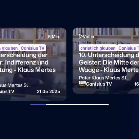
6 Min.
Video
ch glauben
Canisius TV
christlich glauben
Canisius 
terscheidung der
10. Unterscheidung 
r: Indifferenz und
Geister: Die Mitte de
ung - Klaus Mertes
Waage - Klaus Merte
Pater Klaus Mertes SJ
Exerzitienbüchlein von Igna
Canisius TV
1
aus Mertes SJ
Loyola
enbüchlein von Ignatius von
ius TV
21.05.2025