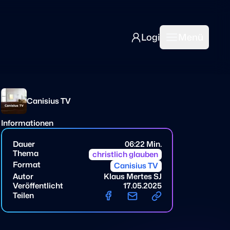
Login
Menü
Login
Open mai
Canisius TV
Informationen
Dauer
06:22 Min.
Thema
christlich glauben
Format
Canisius TV
Autor
Klaus Mertes SJ
Veröffentlicht
17.05.2025
Teilen