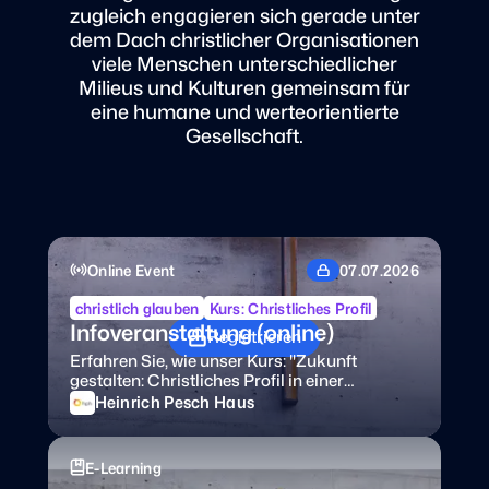
zugleich engagieren sich gerade unter
dem Dach christlicher Organisationen
viele Menschen unterschiedlicher
Milieus und Kulturen gemeinsam für
eine humane und werteorientierte
Gesellschaft.
Online Event
07.07.2026
christlich glauben
Kurs: Christliches Profil
Infoveranstaltung (online)
Registrieren
Erfahren Sie, wie unser Kurs: "Zukunft
gestalten: Christliches Profil in einer
vielfältigen Gesellschaft" die novellierte
Heinrich Pesch Haus
Kirchliche Grundordnung (11/2022) praktisch
umsetzt. Wir informieren Sie zum Aufbau, den
Inhalten, dem Ablauf und zur Zielgruppe
E-Learning
(Führungskräfte) und beantworten Ihre