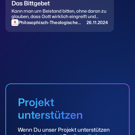
Das Bittgebet
Kann man um Beistand bitten, ohne daran zu
glauben, dass Gott wirklich eingreift und
handelt? Erfahre mehr über die Bedeutung
Philosophisch-Theologische
26.11.2024
des Bittgebets – von der Bibel bis zum
Hochschule Sankt Georgen
Vaterunser – und finde Antworten auf deine
Fragen:
Projekt
unterstützen
Wenn Du unser Projekt unterstützen