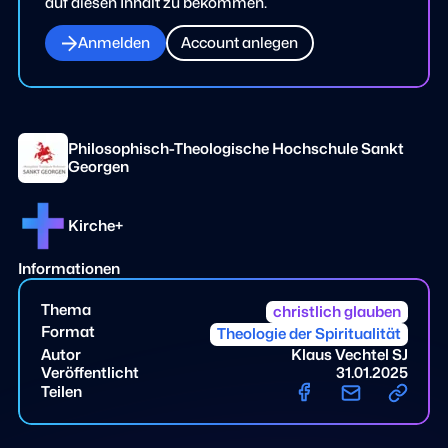
auf diesen Inhalt zu bekommen.
Anmelden
Account anlegen
Philosophisch-Theologische Hochschule Sankt
Georgen
Kirche+
Informationen
Thema
christlich glauben
Format
Theologie der Spiritualität
Autor
Klaus Vechtel SJ
Veröffentlicht
31.01.2025
Teilen