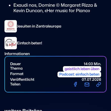
Exaudi nos, Domine © Margaret Rizza &
Kevin Duncan, «Her music for Piano»
Jesuiten in Zentraleuropa
Einfach beten!
Informationen
Dauer
14:03 Min.
Thema
geistlich leben üben
Format
Podcast: einfach beten
Veröffentlicht
07.07.2026
Teilen