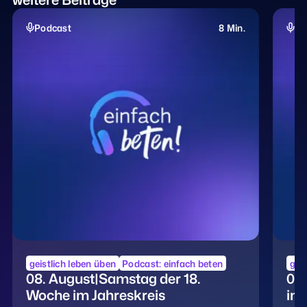
weitere Beiträge
Podcast
8 Min.
Po
geistlich leben üben
Podcast: einfach beten
geis
08. August|Samstag der 18.
07.
Woche im Jahreskreis
im 