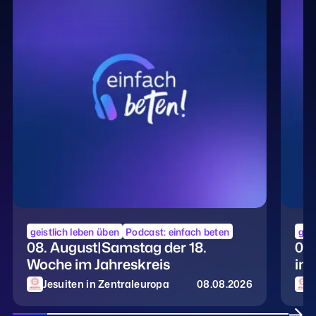
geistlich leben üben
Podcast: einfach beten
geis
08. August|Samstag der 18.
07.
Woche im Jahreskreis
im 
Jesuiten in Zentraleuropa
08.08.2026
J