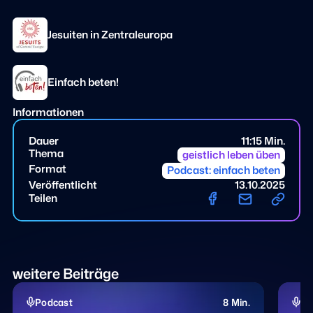
Jesuiten in Zentraleuropa
Einfach beten!
Informationen
Dauer
11:15 Min.
Thema
geistlich leben üben
Format
Podcast: einfach beten
Veröffentlicht
13.10.2025
Teilen
weitere Beiträge
Podcast
8 Min.
Po