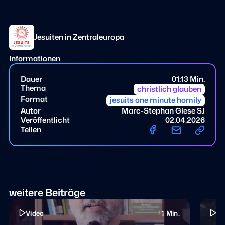
Jesuiten in Zentraleuropa
Informationen
Dauer
01:13 Min.
Thema
christlich glauben
Format
jesuits one minute homily
Autor
Marc-Stephan Giese SJ
Veröffentlicht
02.04.2026
Teilen
weitere Beiträge
Video
1 Min.
Vi