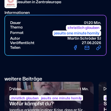
Jesuiten in Zentraleuropa
Informationen
Dauer
01:20 Min.
Thema
christlich glauben
Format
jesuits one minute homily
Autor
Martin Schröder SJ
Veröffentlicht
27.06.2026
Teilen
weitere Beiträge
Video
1 Min.
Vi
christlich glauben
jesuits one minute homily
chri
Wofür kämpfst du?
Sch
Ho
Ignatius erkannte in einer Krise, dass er für