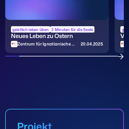
geistlich leben üben
3 Minuten für die Seele
geis
Neues Leben zu Ostern
Ve
Zentrum für Ignatianische P
20.04.2025
Z
ädagogik
Projekt