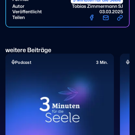
3 Minuten für die Seele
Autor
Tobias Zimmermann SJ
Veröffentlicht
03.03.2025
Teilen
weitere Beiträge
Podcast
3 Min.
Po