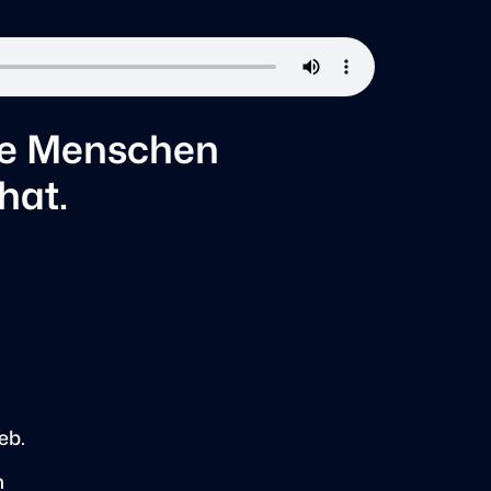
che Menschen
hat.
eb.
n