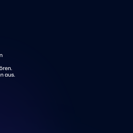
n
ören.
n aus.