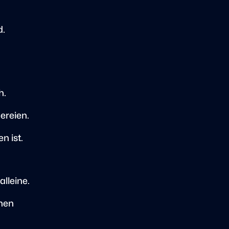
d.
h.
reien.
n ist.
lleine.
chen