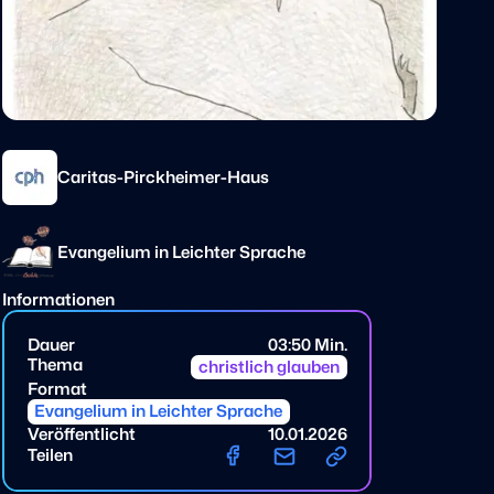
Caritas-Pirckheimer-Haus
Evangelium in Leichter Sprache
Informationen
Dauer
03:50 Min.
Thema
christlich glauben
Format
Evangelium in Leichter Sprache
Veröffentlicht
10.01.2026
Teilen