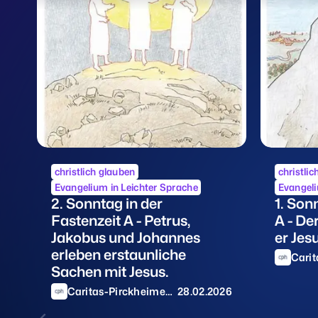
christlich glauben
christli
Evangelium in Leichter Sprache
Evangeli
2. Sonntag in der
1. Son
Fastenzeit A - Petrus,
A - De
Jakobus und Johannes
er Jes
erleben erstaunliche
Carit
Sachen mit Jesus.
Haus
Caritas-Pirckheimer-
28.02.2026
Haus