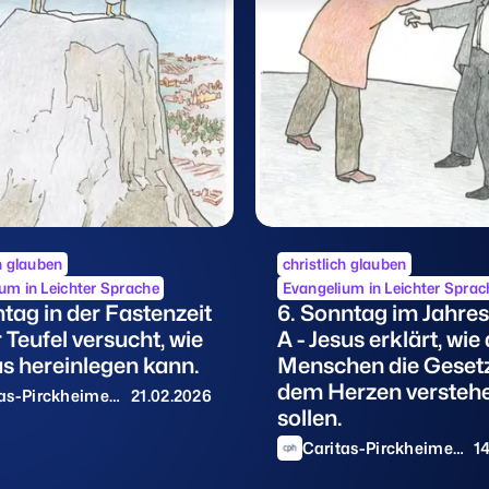
ch glauben
christlich glauben
um in Leichter Sprache
Evangelium in Leichter Sprac
ntag in der Fastenzeit
6. Sonntag im Jahres
r Teufel versucht, wie
A - Jesus erklärt, wie 
us hereinlegen kann.
Menschen die Gesetz
dem Herzen versteh
as-Pirckheimer-
21.02.2026
sollen.
Caritas-Pirckheimer-
1
Haus