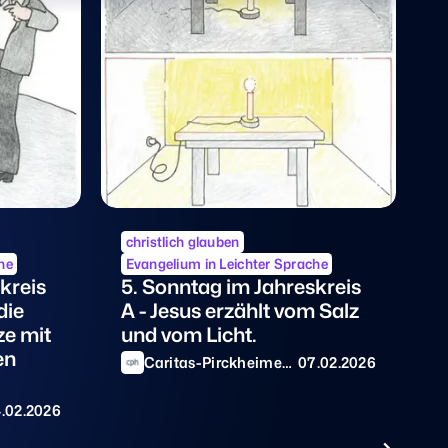
christlich glauben
c
he
Evangelium in Leichter Sprache
E
kreis
5. Sonntag im Jahreskreis
3
die
A - Jesus erzählt vom Salz
A
e mit
und vom Licht.
M
en
h
Caritas-Pirckheimer-
07.02.2026
Haus
4.02.2026